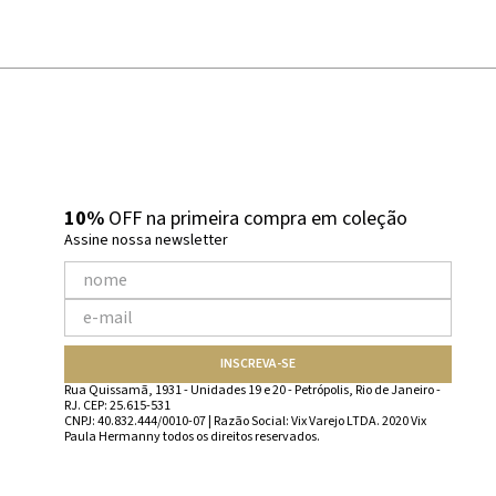
10%
OFF na primeira compra em coleção
Assine nossa newsletter
INSCREVA-SE
Rua Quissamã, 1931 - Unidades 19 e 20 - Petrópolis, Rio de Janeiro -
RJ. CEP: 25.615-531
CNPJ: 40.832.444/0010-07 | Razão Social: Vix Varejo LTDA. 2020 Vix
Paula Hermanny todos os direitos reservados.