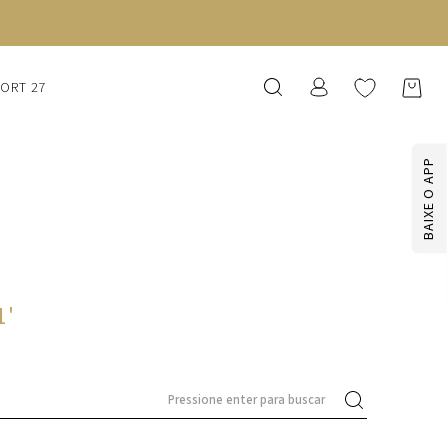
SORT 27
BAIXE O APP
1
'