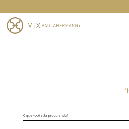
TERMOS MAIS BUSCADOS
1
º
cheeky
2
º
vestido
3
º
maio
4
º
biquini
5
º
vestido curto
6
º
calcinha
7
º
vestidos
8
º
saida
'
9
º
top
10
º
verde
O que você está procurando?
TERMOS MAIS BUSCADOS