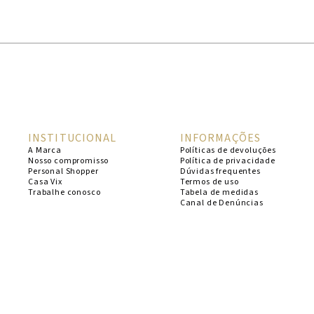
1
º
cheeky
2
º
vestido
3
º
maio
4
º
biquini
5
º
vestido curto
INSTITUCIONAL
INFORMAÇÕES
6
º
calcinha
A Marca
Políticas de devoluções
Nosso compromisso
Política de privacidade
7
º
vestidos
Personal Shopper
Dúvidas frequentes
Casa Vix
Termos de uso
8
º
saida
Trabalhe conosco
Tabela de medidas
Canal de Denúncias
9
º
top
10
º
verde