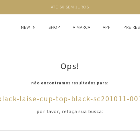
ATÉ 6X SEM JUROS
NEW IN
SHOP
A MARCA
APP
PRE RE
Ops!
não encontramos resultados para:
black-laise-cup-top-black-sc201011-00
por favor, refaça sua busca: