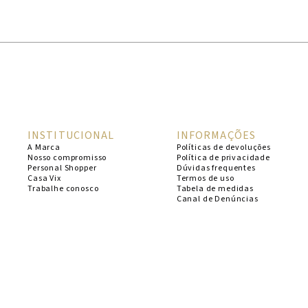
1
º
cheeky
2
º
vestido
3
º
maio
4
º
vestidos
5
º
biquini
INSTITUCIONAL
INFORMAÇÕES
6
º
vestido curto
A Marca
Políticas de devoluções
Nosso compromisso
Política de privacidade
7
º
calcinha
Personal Shopper
Dúvidas frequentes
Casa Vix
Termos de uso
8
º
saida
Trabalhe conosco
Tabela de medidas
Canal de Denúncias
9
º
top
10
º
top tri