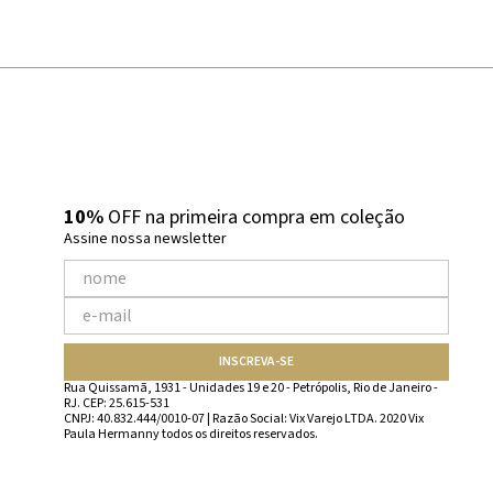
10%
OFF na primeira compra em coleção
Assine nossa newsletter
INSCREVA-SE
Rua Quissamã, 1931 - Unidades 19 e 20 - Petrópolis, Rio de Janeiro -
RJ. CEP: 25.615-531
CNPJ: 40.832.444/0010-07 | Razão Social: Vix Varejo LTDA. 2020 Vix
Paula Hermanny todos os direitos reservados.