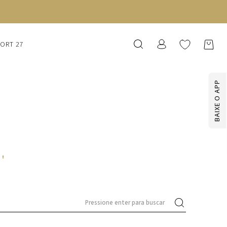
SORT 27
BAIXE O APP
1
'