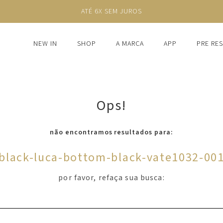
ATÉ 6X SEM JUROS
NEW IN
SHOP
A MARCA
APP
PRE RE
Ops!
não encontramos resultados para:
black-luca-bottom-black-vate1032-00
por favor, refaça sua busca: