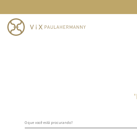
TERMOS MAIS BUSCADOS
1
º
cheeky
2
º
vestido
3
º
maio
4
º
vestidos
5
º
biquini
6
º
vestido curto
7
º
calcinha
8
º
saida
'
9
º
top
10
º
top tri
O que você está procurando?
TERMOS MAIS BUSCADOS