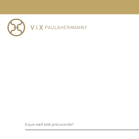
TERMOS MAIS BUSCADOS
1
º
cheeky
2
º
vestido
3
º
maio
4
º
vestidos
5
º
biquini
6
º
vestido curto
7
º
calcinha
8
º
saida
9
º
top
10
º
top tri
O que você está procurando?
TERMOS MAIS BUSCADOS