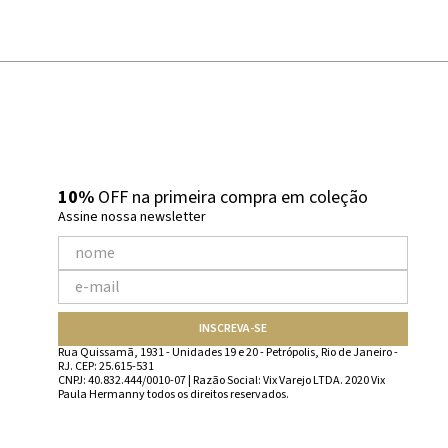
10%
OFF na primeira compra em coleção
Assine nossa newsletter
INSCREVA-SE
Rua Quissamã, 1931 - Unidades 19 e 20 - Petrópolis, Rio de Janeiro -
RJ. CEP: 25.615-531
CNPJ: 40.832.444/0010-07 | Razão Social: Vix Varejo LTDA. 2020 Vix
Paula Hermanny todos os direitos reservados.