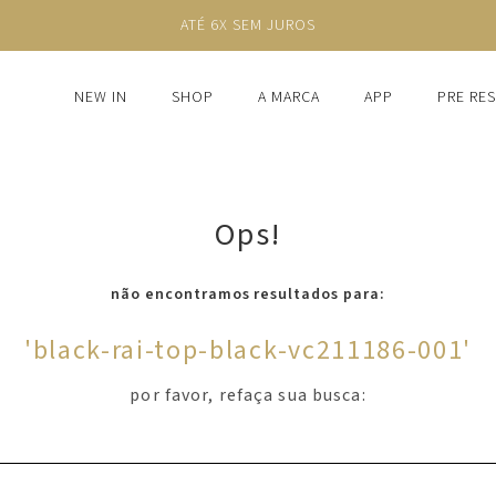
ATÉ 6X SEM JUROS
NEW IN
SHOP
A MARCA
APP
PRE RE
Ops!
não encontramos resultados para:
'
black-rai-top-black-vc211186-001
'
por favor, refaça sua busca: