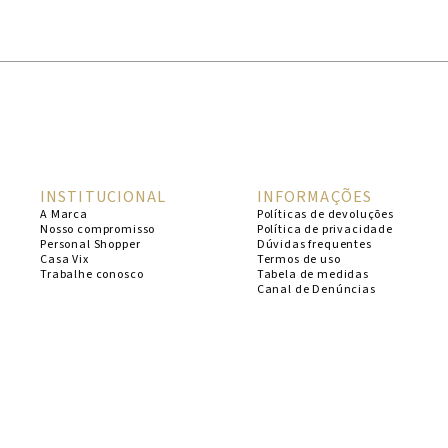
1
º
cheeky
2
º
vestido
3
º
maio
4
º
vestidos
5
º
biquini
INSTITUCIONAL
INFORMAÇÕES
6
º
vestido curto
A Marca
Políticas de devoluções
Nosso compromisso
Política de privacidade
7
º
calcinha
Personal Shopper
Dúvidas frequentes
Casa Vix
Termos de uso
8
º
saida
Trabalhe conosco
Tabela de medidas
Canal de Denúncias
9
º
top
10
º
top tri