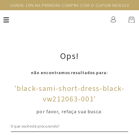
GANHE 10% NA PRIMEIRA COMPRA COM O CUPOM NEWS10
Ops!
não encontramos resultados para:
'
black-sami-short-dress-black-
vw212063-001
'
por favor, refaça sua busca:
O que você está procurando?