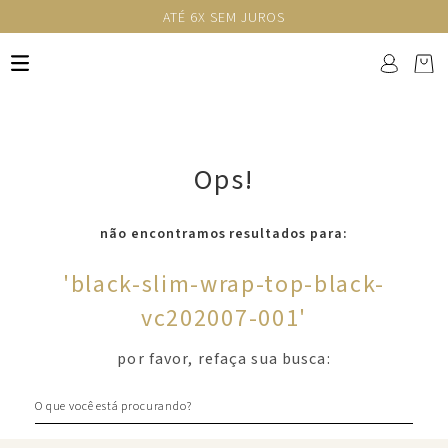
ATÉ 6X SEM JUROS
Ops!
não encontramos resultados para:
'
black-slim-wrap-top-black-
vc202007-001
'
por favor, refaça sua busca:
O que você está procurando?