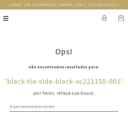
GANHE 10% NA PRIMEIRA COMPRA COM O CUPOM NEWS10
Ops!
não encontramos resultados para:
'
black-tie-side-black-sc221150-001
'
por favor, refaça sua busca:
O que você está procurando?
Newsletter