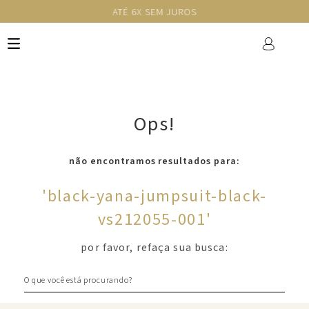
ATÉ 6X SEM JUROS
Ops!
não encontramos resultados para:
'
black-yana-jumpsuit-black-
vs212055-001
'
por favor, refaça sua busca:
O que você está procurando?