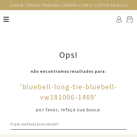
GANHE 10% NA PRIMEIRA COMPRA COM O CUPOM NEWS10
Ops!
não encontramos resultados para:
'
bluebell-long-tie-bluebell-
vw181006-1469
'
por favor, refaça sua busca:
O que você está procurando?