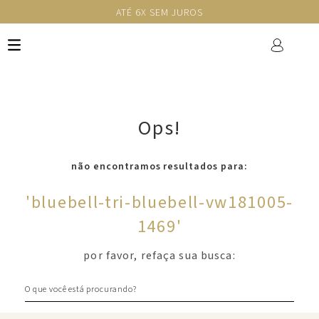
ATÉ 6X SEM JUROS
Ops!
não encontramos resultados para:
'
bluebell-tri-bluebell-vw181005-
1469
'
por favor, refaça sua busca:
O que você está procurando?