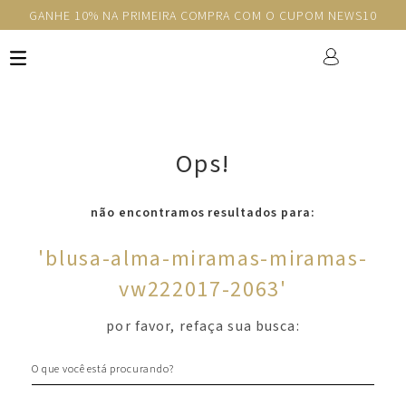
GANHE 10% NA PRIMEIRA COMPRA COM O CUPOM NEWS10
Ops!
não encontramos resultados para:
'
blusa-alma-miramas-miramas-
vw222017-2063
'
por favor, refaça sua busca:
O que você está procurando?