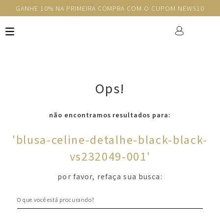
GANHE 10% NA PRIMEIRA COMPRA COM O CUPOM NEWS10
Ops!
não encontramos resultados para:
'
blusa-celine-detalhe-black-black-
vs232049-001
'
por favor, refaça sua busca:
O que você está procurando?