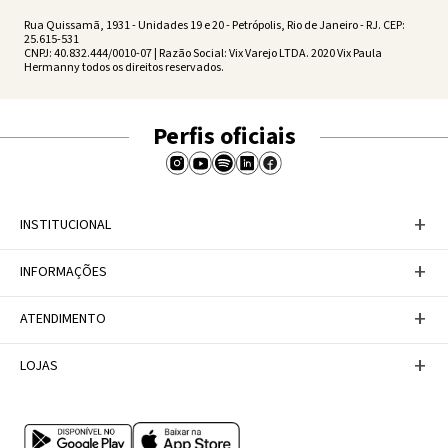
Rua Quissamã, 1931 - Unidades 19 e 20 - Petrópolis, Rio de Janeiro - RJ. CEP:
25.615-531
CNPJ: 40.832.444/0010-07 | Razão Social: Vix Varejo LTDA. 2020 Vix Paula
Hermanny todos os direitos reservados.
Perfis oficiais
+
INSTITUCIONAL
Baixe nosso APP
+
INFORMAÇÕES
A Marca
Nosso compromisso
Casa Vix
Políticas de Devoluções
+
ATENDIMENTO
Trabalhe conosco
Política de Privacidade
Dúvidas Frequentes
Termos de Uso
Fale conosco
+
LOJAS
Tabela de Medidas
Personal Shopper
Canal de Denúncias
Central de atendimento
Confira nossos endereços
Internacional
Multimarcas