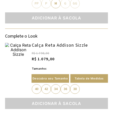
PP
P
M
G
GG
ADICIONAR À SACOLA
Complete o Look
Calça Reta Addison Sizzle
R$ 1.798,00
R$ 1.079,00
Tamanho:
Descubra seu Tamanho
Tabela de Medidas
40
42
34
36
38
ADICIONAR À SACOLA