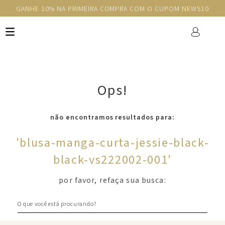
GANHE 10% NA PRIMEIRA COMPRA COM O CUPOM NEWS10
Ops!
não encontramos resultados para:
'
blusa-manga-curta-jessie-black-
black-vs222002-001
'
por favor, refaça sua busca:
O que você está procurando?