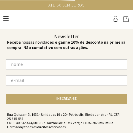
ATÉ 6X SEM JUROS
TERMOS MAIS BUSCADOS
1
º
cheeky
2
º
vestido
Newsletter
3
º
maio
Receba nossas novidades e
ganhe 10% de desconto na primeira
compra. Não cumulativo com outras ações.
4
º
vestidos
5
º
biquini
6
º
vestido curto
7
º
calcinha
8
º
saida
INSCREVA-SE
9
º
top
10
º
top tri
Rua Quissamã, 1931 - Unidades 19 e 20 - Petrópolis, Rio de Janeiro - RJ. CEP:
25.615-531
CNPJ: 40.832.444/0010-07 | Razão Social: Vix Varejo LTDA. 2020 Vix Paula
Hermanny todos os direitos reservados.