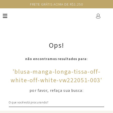
FRETE GRÁTIS ACIMA DE R$1.250
Ops!
não encontramos resultados para:
'
blusa-manga-longa-tissa-off-
white-off-white-vw222051-003
'
por favor, refaça sua busca:
O que você está procurando?