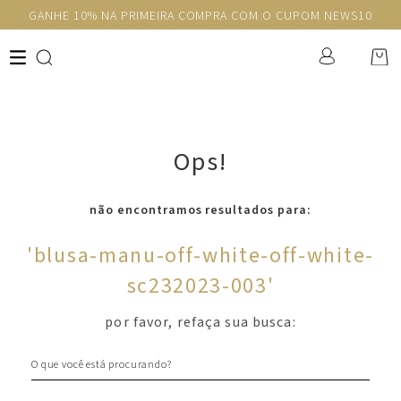
GANHE 10% NA PRIMEIRA COMPRA COM O CUPOM NEWS10
Ops!
não encontramos resultados para:
'
blusa-manu-off-white-off-white-
sc232023-003
'
por favor, refaça sua busca:
O que você está procurando?