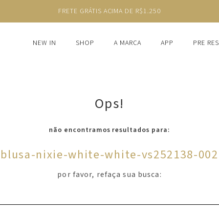
FRETE GRÁTIS ACIMA DE R$1.250
NEW IN
SHOP
A MARCA
APP
PRE RE
Ops!
não encontramos resultados para:
'
blusa-nixie-white-white-vs252138-002
por favor, refaça sua busca: