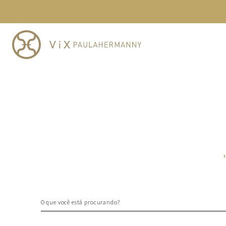
TERMOS MAIS BUSCADOS
1
º
cheeky
2
º
vestido
3
º
maio
4
º
biquini
5
º
calcinha
6
º
vestido curto
7
º
top
8
º
verde
9
º
saida
10
º
top tri
O que você está procurando?
TERMOS MAIS BUSCADOS