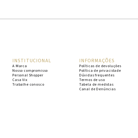
1
º
cheeky
2
º
vestido
3
º
maio
4
º
biquini
5
º
calcinha
INSTITUCIONAL
INFORMAÇÕES
6
º
vestido curto
A Marca
Políticas de devoluções
Nosso compromisso
Política de privacidade
7
º
top
Personal Shopper
Dúvidas frequentes
Casa Vix
Termos de uso
8
º
verde
Trabalhe conosco
Tabela de medidas
Canal de Denúncias
9
º
saida
10
º
top tri