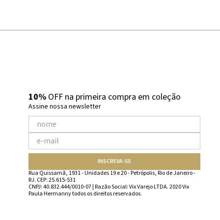
10%
OFF na primeira compra em coleção
Assine nossa newsletter
INSCREVA-SE
Rua Quissamã, 1931 - Unidades 19 e 20 - Petrópolis, Rio de Janeiro -
RJ. CEP: 25.615-531
CNPJ: 40.832.444/0010-07 | Razão Social: Vix Varejo LTDA. 2020 Vix
Paula Hermanny todos os direitos reservados.