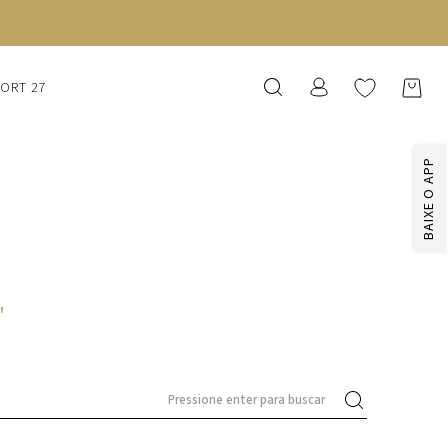
SORT 27
BAIXE O APP
'