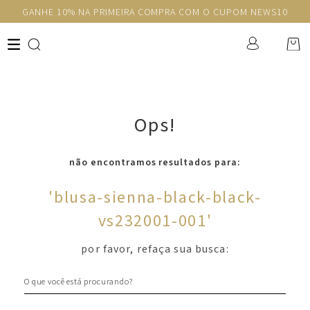
GANHE 10% NA PRIMEIRA COMPRA COM O CUPOM NEWS10
Ops!
não encontramos resultados para:
'
blusa-sienna-black-black-
vs232001-001
'
por favor, refaça sua busca:
O que você está procurando?