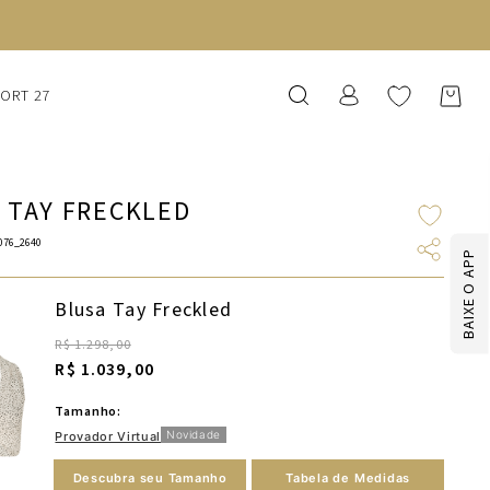
SORT 27
 TAY FRECKLED
076_2640
BAIXE O APP
Blusa Tay Freckled
R$ 1.298,00
R$ 1.039,00
Tamanho:
Novidade
Provador Virtual
Descubra seu Tamanho
Tabela de Medidas