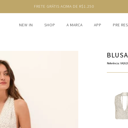
FRETE GRÁTIS ACIMA DE R$1.250
NEW IN
SHOP
A MARCA
APP
PRE RE
BLUSA
Referência
:
VA262