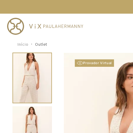
TERMOS MAIS BUSCADOS
1
º
cheeky
2
º
vestido
3
º
maio
Outlet
4
º
biquini
5
º
calcinha
Provador Virtual
6
º
vestido curto
7
º
saida
8
º
verde
9
º
vestidos
10
º
top