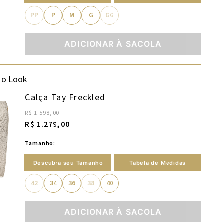
PP
P
M
G
GG
ADICIONAR À SACOLA
 o Look
Calça Tay Freckled
R$ 1.598,00
R$ 1.279,00
Tamanho:
Descubra seu Tamanho
Tabela de Medidas
42
34
36
38
40
ADICIONAR À SACOLA