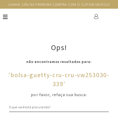
GANHE 10% NA PRIMEIRA COMPRA COM O CUPOM NEWS10
Ops!
não encontramos resultados para:
'
bolsa-guetty-cru-cru-vw253030-
339
'
por favor, refaça sua busca:
O que você está procurando?