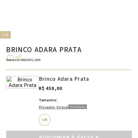
1/5
BRINCO ADARA PRATA
Referência
:
VA263035_1000
Brinco Adara Prata
R$ 458,00
Tamanho:
Novidade
Provador Virtual
UN
ADICIONAR À SACOLA