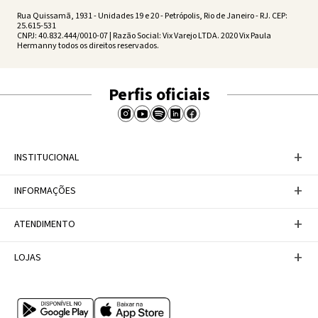
Rua Quissamã, 1931 - Unidades 19 e 20 - Petrópolis, Rio de Janeiro - RJ. CEP:
25.615-531
CNPJ: 40.832.444/0010-07 | Razão Social: Vix Varejo LTDA. 2020 Vix Paula
Hermanny todos os direitos reservados.
Perfis oficiais
+
INSTITUCIONAL
Baixe nosso APP
+
INFORMAÇÕES
A Marca
Nosso compromisso
Casa Vix
Políticas de Devoluções
+
ATENDIMENTO
Trabalhe conosco
Política de Privacidade
Dúvidas Frequentes
Termos de Uso
Fale conosco
+
LOJAS
Tabela de Medidas
Personal Shopper
Canal de Denúncias
Central de atendimento
Confira nossos endereços
Internacional
Multimarcas