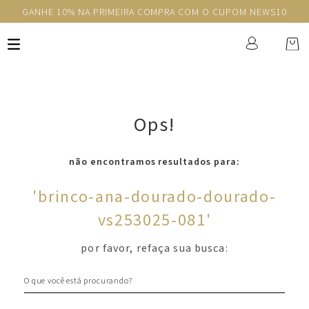
GANHE 10% NA PRIMEIRA COMPRA COM O CUPOM NEWS10
Ops!
não encontramos resultados para:
'
brinco-ana-dourado-dourado-
vs253025-081
'
por favor, refaça sua busca:
O que você está procurando?