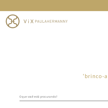
TERMOS MAIS BUSCADOS
1
º
cheeky
2
º
vestido
3
º
maio
4
º
biquini
5
º
calcinha
6
º
vestido curto
7
º
saida
8
º
verde
'
brinco-
9
º
vestidos
10
º
top
O que você está procurando?
TERMOS MAIS BUSCADOS