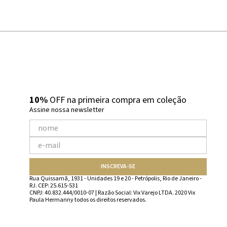
10%
OFF na primeira compra em coleção
Assine nossa newsletter
INSCREVA-SE
Rua Quissamã, 1931 - Unidades 19 e 20 - Petrópolis, Rio de Janeiro -
RJ. CEP: 25.615-531
CNPJ: 40.832.444/0010-07 | Razão Social: Vix Varejo LTDA. 2020 Vix
Paula Hermanny todos os direitos reservados.