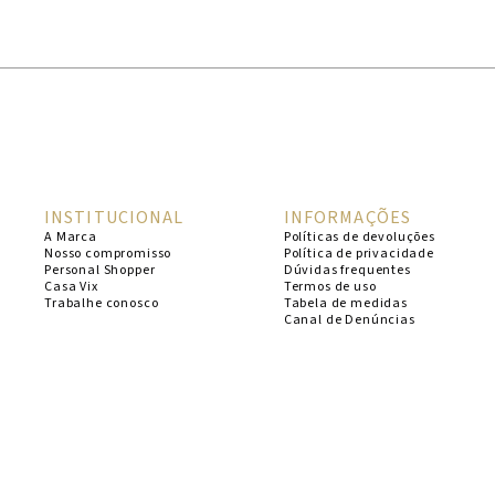
1
º
cheeky
2
º
vestido
3
º
maio
4
º
biquini
5
º
calcinha
INSTITUCIONAL
INFORMAÇÕES
6
º
vestido curto
A Marca
Políticas de devoluções
Nosso compromisso
Política de privacidade
7
º
saida
Personal Shopper
Dúvidas frequentes
Casa Vix
Termos de uso
8
º
verde
Trabalhe conosco
Tabela de medidas
Canal de Denúncias
9
º
vestidos
10
º
top