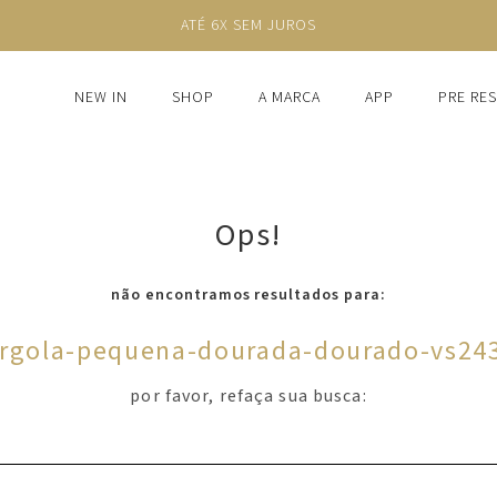
ATÉ 6X SEM JUROS
NEW IN
SHOP
A MARCA
APP
PRE RE
Ops!
não encontramos resultados para:
argola-pequena-dourada-dourado-vs24
por favor, refaça sua busca: