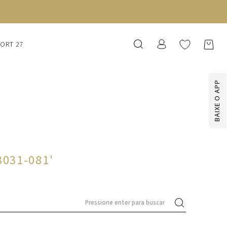
SORT 27
BAIXE O APP
3031-081
'