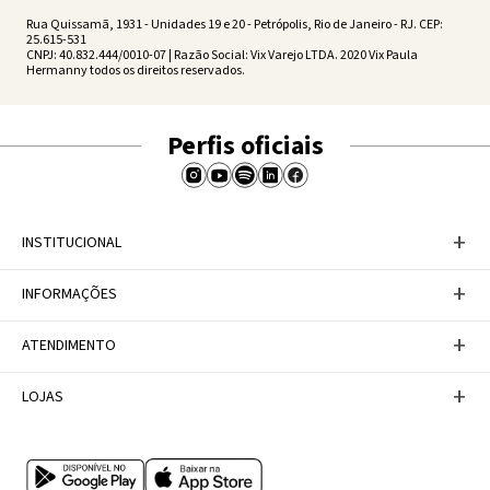
Rua Quissamã, 1931 - Unidades 19 e 20 - Petrópolis, Rio de Janeiro - RJ. CEP:
25.615-531
CNPJ: 40.832.444/0010-07 | Razão Social: Vix Varejo LTDA. 2020 Vix Paula
Hermanny todos os direitos reservados.
Perfis oficiais
+
INSTITUCIONAL
Baixe nosso APP
+
INFORMAÇÕES
A Marca
Nosso compromisso
Casa Vix
Políticas de Devoluções
+
ATENDIMENTO
Trabalhe conosco
Política de Privacidade
Dúvidas Frequentes
Termos de Uso
Fale conosco
+
LOJAS
Tabela de Medidas
Personal Shopper
Canal de Denúncias
Central de atendimento
Confira nossos endereços
Internacional
Multimarcas