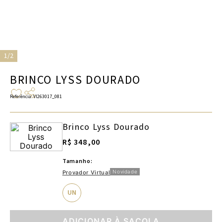
1/2
BRINCO LYSS DOURADO
Referência
:
VI263017_081
Brinco Lyss Dourado
R$ 348,00
Tamanho:
Novidade
Provador Virtual
UN
ADICIONAR À SACOLA