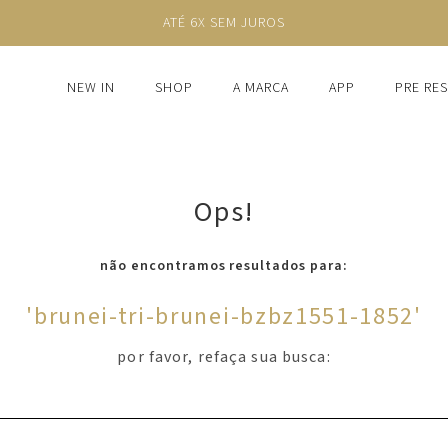
ATÉ 6X SEM JUROS
NEW IN
SHOP
A MARCA
APP
PRE RE
Ops!
não encontramos resultados para:
'
brunei-tri-brunei-bzbz1551-1852
'
por favor, refaça sua busca: