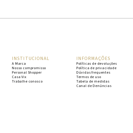
1
º
cheeky
2
º
vestido
3
º
maio
4
º
biquini
5
º
calcinha
INSTITUCIONAL
INFORMAÇÕES
6
º
vestido curto
A Marca
Políticas de devoluções
Nosso compromisso
Política de privacidade
7
º
saida
Personal Shopper
Dúvidas frequentes
Casa Vix
Termos de uso
8
º
verde
Trabalhe conosco
Tabela de medidas
Canal de Denúncias
9
º
vestidos
10
º
top