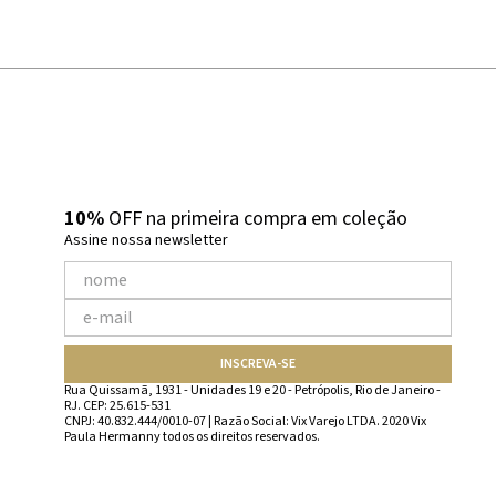
10%
OFF na primeira compra em coleção
Assine nossa newsletter
INSCREVA-SE
Rua Quissamã, 1931 - Unidades 19 e 20 - Petrópolis, Rio de Janeiro -
RJ. CEP: 25.615-531
CNPJ: 40.832.444/0010-07 | Razão Social: Vix Varejo LTDA. 2020 Vix
Paula Hermanny todos os direitos reservados.