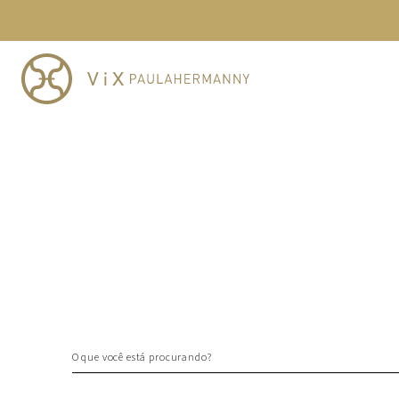
TERMOS MAIS BUSCADOS
1
º
cheeky
2
º
vestido
3
º
maio
4
º
biquini
5
º
calcinha
6
º
vestido curto
7
º
saida
8
º
verde
9
º
vestidos
10
º
top
O que você está procurando?
TERMOS MAIS BUSCADOS