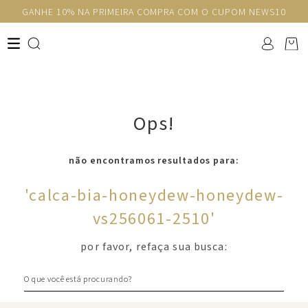
GANHE 10% NA PRIMEIRA COMPRA COM O CUPOM NEWS10
Ops!
não encontramos resultados para:
'
calca-bia-honeydew-honeydew-
vs256061-2510
'
por favor, refaça sua busca:
O que você está procurando?