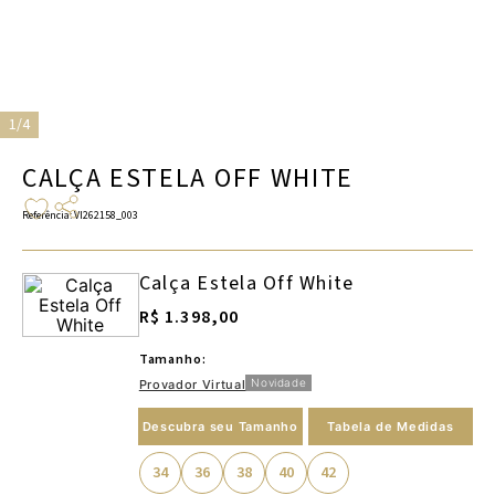
1/4
CALÇA ESTELA OFF WHITE
Referência
:
VI262158_003
Calça Estela Off White
R$ 1.398,00
Tamanho:
Novidade
Provador Virtual
Descubra seu Tamanho
Tabela de Medidas
34
36
38
40
42