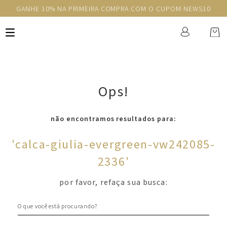
GANHE 10% NA PRIMEIRA COMPRA COM O CUPOM NEWS10
Ops!
não encontramos resultados para:
'
calca-giulia-evergreen-vw242085-
2336
'
por favor, refaça sua busca:
O que você está procurando?