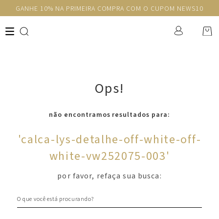
GANHE 10% NA PRIMEIRA COMPRA COM O CUPOM NEWS10
Ops!
não encontramos resultados para:
'
calca-lys-detalhe-off-white-off-
white-vw252075-003
'
por favor, refaça sua busca:
O que você está procurando?