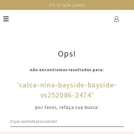
ATÉ 6X SEM JUROS
Ops!
não encontramos resultados para:
'
calca-nina-bayside-bayside-
vs252086-2474
'
por favor, refaça sua busca:
O que você está procurando?