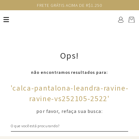
FRETE GRÁTIS ACIMA DE R$1.250
Ops!
não encontramos resultados para:
'
calca-pantalona-leandra-ravine-
ravine-vs252105-2522
'
por favor, refaça sua busca:
O que você está procurando?