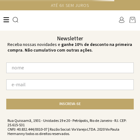
GANHE 10% NA PRIMEIRA COMPRA COM O CUPOM NEWS10
Ops!
não encontramos resultados para:
'
calca-pareo-harbor-harbor-
vw256007-2535
'
por favor, refaça sua busca:
O que você está procurando?