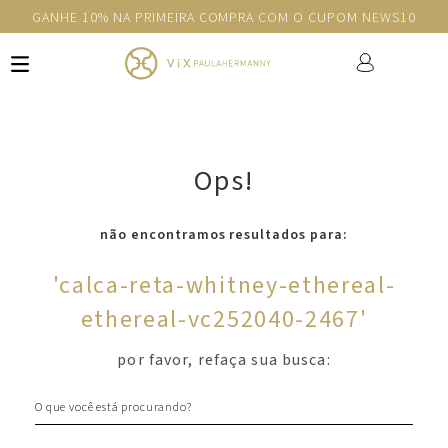
GANHE 10% NA PRIMEIRA COMPRA COM O CUPOM NEWS10
Ops!
não encontramos resultados para:
'
calca-reta-whitney-ethereal-
ethereal-vc252040-2467
'
por favor, refaça sua busca:
O que você está procurando?