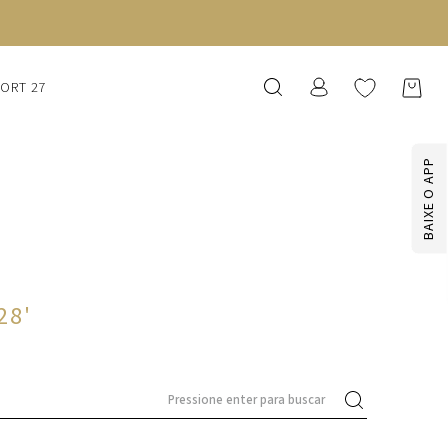
SORT 27
BAIXE O APP
28
'