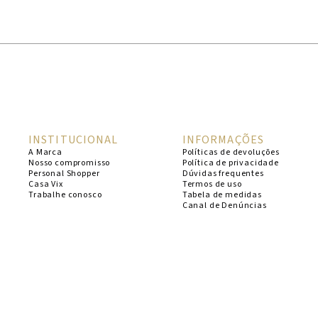
1
º
cheeky
2
º
vestido
3
º
maio
4
º
biquini
5
º
calcinha
INSTITUCIONAL
INFORMAÇÕES
6
º
vestido curto
A Marca
Políticas de devoluções
Nosso compromisso
Política de privacidade
7
º
saida
Personal Shopper
Dúvidas frequentes
Casa Vix
Termos de uso
8
º
verde
Trabalhe conosco
Tabela de medidas
Canal de Denúncias
9
º
vestidos
10
º
top