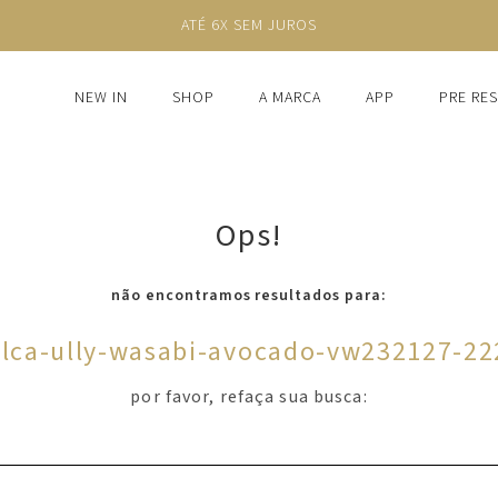
ATÉ 6X SEM JUROS
NEW IN
SHOP
A MARCA
APP
PRE RE
Ops!
não encontramos resultados para:
alca-ully-wasabi-avocado-vw232127-22
por favor, refaça sua busca: