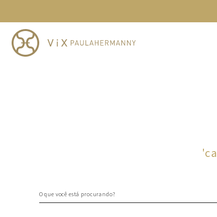
TERMOS MAIS BUSCADOS
1
º
cheeky
2
º
vestido
3
º
maio
4
º
biquini
5
º
calcinha
6
º
vestido curto
7
º
saida
8
º
verde
'
c
9
º
vestidos
10
º
top
O que você está procurando?
TERMOS MAIS BUSCADOS