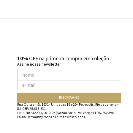
10%
OFF na primeira compra em coleção
Assine nossa newsletter
INSCREVA-SE
Rua Quissamã, 1931 - Unidades 19 e 20 - Petrópolis, Rio de Janeiro -
RJ. CEP: 25.615-531
CNPJ: 40.832.444/0010-07 | Razão Social: Vix Varejo LTDA. 2020 Vix
Paula Hermanny todos os direitos reservados.