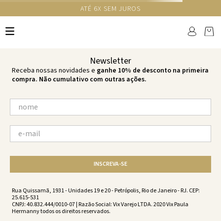
GANHE 10% NA PRIMEIRA COMPRA COM O CUPOM NEWS10
Ops!
não encontramos resultados para:
'
calcinha-amber-br-levi-levi-
sc231064-2118
'
por favor, refaça sua busca:
O que você está procurando?