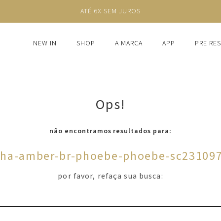
ATÉ 6X SEM JUROS
NEW IN
SHOP
A MARCA
APP
PRE RE
Ops!
não encontramos resultados para:
nha-amber-br-phoebe-phoebe-sc23109
por favor, refaça sua busca: