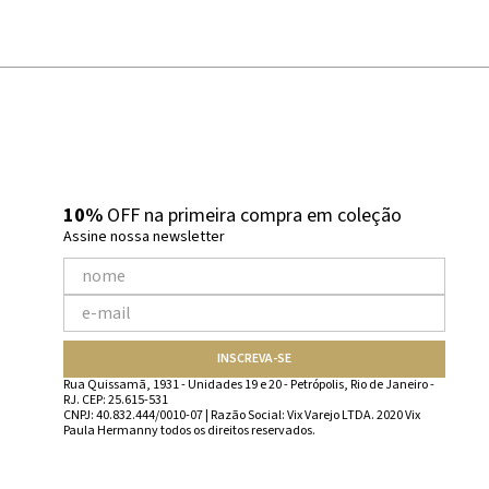
10%
OFF na primeira compra em coleção
Assine nossa newsletter
INSCREVA-SE
Rua Quissamã, 1931 - Unidades 19 e 20 - Petrópolis, Rio de Janeiro -
RJ. CEP: 25.615-531
CNPJ: 40.832.444/0010-07 | Razão Social: Vix Varejo LTDA. 2020 Vix
Paula Hermanny todos os direitos reservados.