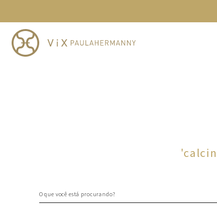
TERMOS MAIS BUSCADOS
1
º
cheeky
2
º
vestido
3
º
maio
4
º
biquini
5
º
calcinha
6
º
vestido curto
7
º
saida
8
º
verde
'
calci
9
º
vestidos
10
º
top
O que você está procurando?
TERMOS MAIS BUSCADOS