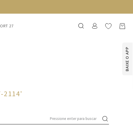
SORT 27
BAIXE O APP
7-2114
'