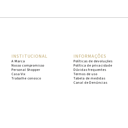
1
º
cheeky
2
º
vestido
3
º
maio
4
º
biquini
5
º
calcinha
INSTITUCIONAL
INFORMAÇÕES
6
º
vestido curto
A Marca
Políticas de devoluções
Nosso compromisso
Política de privacidade
7
º
saida
Personal Shopper
Dúvidas frequentes
Casa Vix
Termos de uso
8
º
verde
Trabalhe conosco
Tabela de medidas
Canal de Denúncias
9
º
vestidos
10
º
top