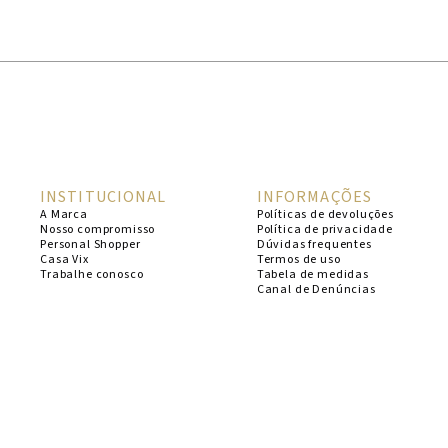
1
º
cheeky
2
º
vestido
3
º
maio
4
º
biquini
5
º
calcinha
INSTITUCIONAL
INFORMAÇÕES
6
º
vestido curto
A Marca
Políticas de devoluções
Nosso compromisso
Política de privacidade
7
º
saida
Personal Shopper
Dúvidas frequentes
Casa Vix
Termos de uso
8
º
verde
Trabalhe conosco
Tabela de medidas
Canal de Denúncias
9
º
vestidos
10
º
top