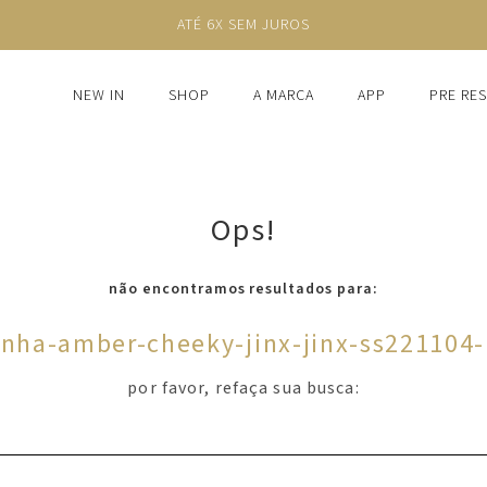
ATÉ 6X SEM JUROS
NEW IN
SHOP
A MARCA
APP
PRE RE
Ops!
não encontramos resultados para:
inha-amber-cheeky-jinx-jinx-ss221104
por favor, refaça sua busca: