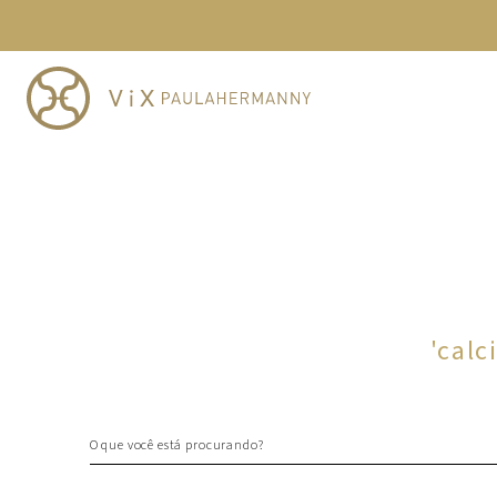
TERMOS MAIS BUSCADOS
1
º
cheeky
2
º
vestido
3
º
maio
4
º
biquini
5
º
calcinha
6
º
vestido curto
7
º
saida
8
º
verde
'
calc
9
º
vestidos
10
º
top
O que você está procurando?
TERMOS MAIS BUSCADOS