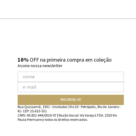
10%
OFF na primeira compra em coleção
Assine nossa newsletter
INSCREVA-SE
Rua Quissamã, 1931 - Unidades 19 e 20 - Petrópolis, Rio de Janeiro -
RJ. CEP: 25.615-531
CNPJ: 40.832.444/0010-07 | Razão Social: Vix Varejo LTDA. 2020 Vix
Paula Hermanny todos os direitos reservados.