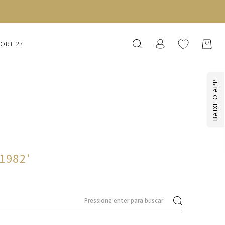
SORT 27
BAIXE O APP
-1982
'