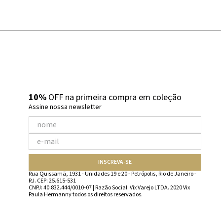
10%
OFF na primeira compra em coleção
Assine nossa newsletter
INSCREVA-SE
Rua Quissamã, 1931 - Unidades 19 e 20 - Petrópolis, Rio de Janeiro -
RJ. CEP: 25.615-531
CNPJ: 40.832.444/0010-07 | Razão Social: Vix Varejo LTDA. 2020 Vix
Paula Hermanny todos os direitos reservados.