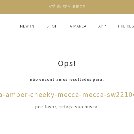
ATÉ 6X SEM JUROS
NEW IN
SHOP
A MARCA
APP
PRE RE
Ops!
não encontramos resultados para:
ha-amber-cheeky-mecca-mecca-sw2210
por favor, refaça sua busca: