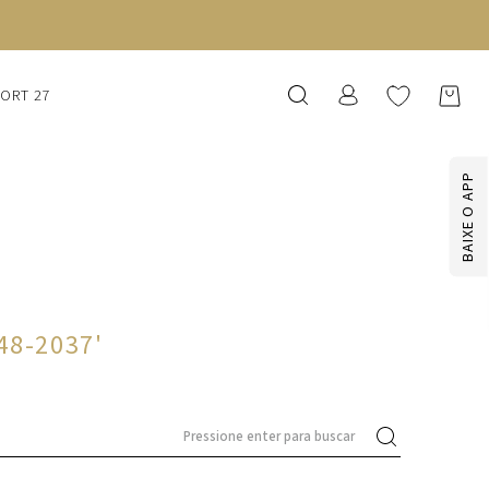
SORT 27
BAIXE O APP
48-2037
'