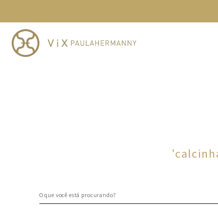
TERMOS MAIS BUSCADOS
1
º
cheeky
2
º
vestido
3
º
maio
4
º
biquini
5
º
calcinha
6
º
vestido curto
7
º
saida
8
º
verde
'
calcin
9
º
vestidos
10
º
top
O que você está procurando?
TERMOS MAIS BUSCADOS