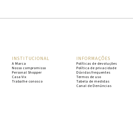
1
º
cheeky
2
º
vestido
3
º
maio
4
º
biquini
5
º
calcinha
INSTITUCIONAL
INFORMAÇÕES
6
º
vestido curto
A Marca
Políticas de devoluções
Nosso compromisso
Política de privacidade
7
º
saida
Personal Shopper
Dúvidas frequentes
Casa Vix
Termos de uso
8
º
verde
Trabalhe conosco
Tabela de medidas
Canal de Denúncias
9
º
vestidos
10
º
top