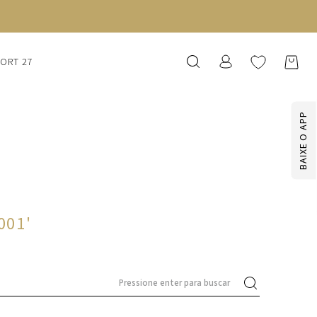
SORT 27
BAIXE O APP
-001
'