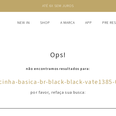
ATÉ 6X SEM JUROS
NEW IN
SHOP
A MARCA
APP
PRE RE
Ops!
não encontramos resultados para:
cinha-basica-br-black-black-vate1385
por favor, refaça sua busca: