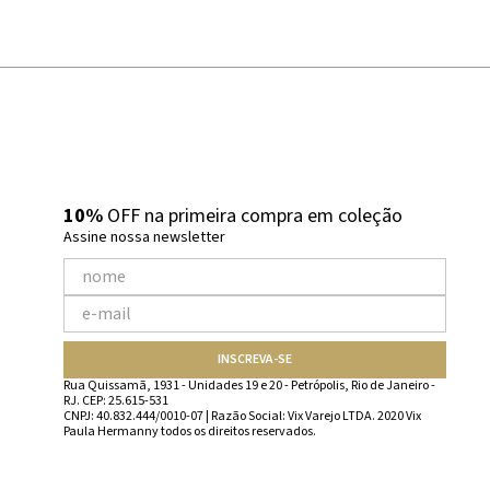
10%
OFF na primeira compra em coleção
Assine nossa newsletter
INSCREVA-SE
Rua Quissamã, 1931 - Unidades 19 e 20 - Petrópolis, Rio de Janeiro -
RJ. CEP: 25.615-531
CNPJ: 40.832.444/0010-07 | Razão Social: Vix Varejo LTDA. 2020 Vix
Paula Hermanny todos os direitos reservados.