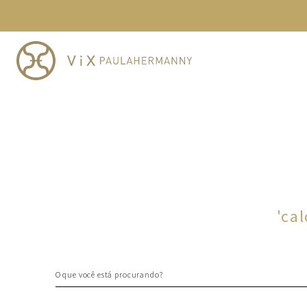
TERMOS MAIS BUSCADOS
1
º
cheeky
2
º
vestido
3
º
maio
4
º
biquini
5
º
vestido curto
6
º
calcinha
7
º
vestidos
8
º
saida
'
cal
9
º
top
10
º
verde
O que você está procurando?
TERMOS MAIS BUSCADOS