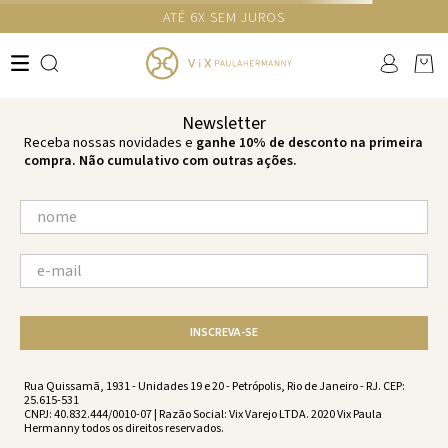
GANHE 10% NA PRIMEIRA COMPRA COM O CUPOM NEWS10
Ops!
não encontramos resultados para:
'
calcinha-basica-br-oceana-oceana-
vw251157-2549
'
por favor, refaça sua busca:
O que você está procurando?