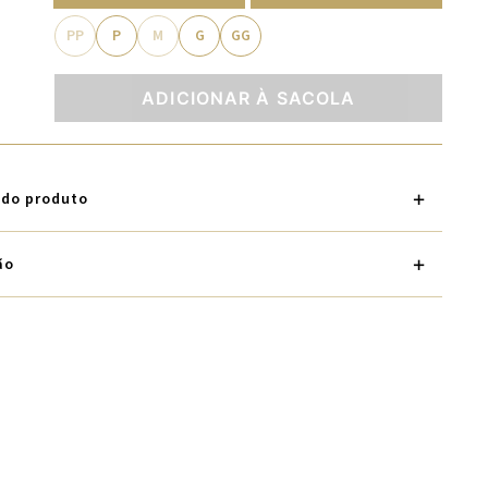
PP
P
M
G
GG
ADICIONAR À SACOLA
 do produto
ão