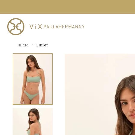
TERMOS MAIS BUSCADOS
1
º
cheeky
2
º
vestido
3
º
maio
Outlet
4
º
biquini
5
º
calcinha
6
º
vestido curto
7
º
saida
8
º
verde
9
º
vestidos
10
º
top