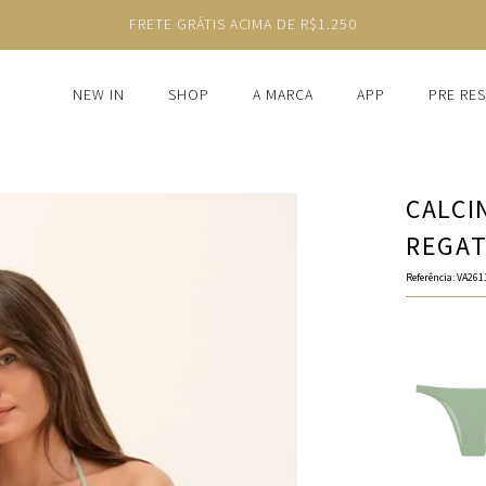
FRETE GRÁTIS ACIMA DE R$1.250
NEW IN
SHOP
A MARCA
APP
PRE RE
CALCI
REGA
Referência
:
VA261