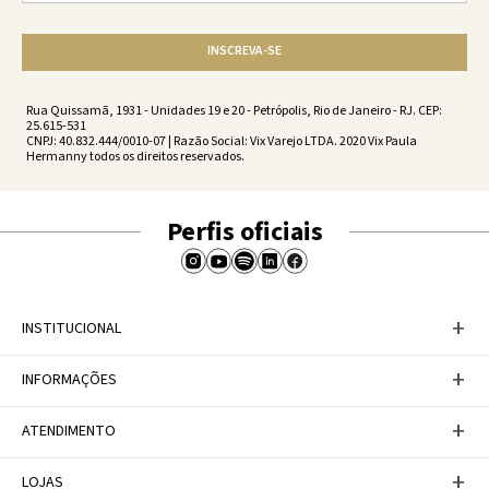
INSCREVA-SE
Rua Quissamã, 1931 - Unidades 19 e 20 - Petrópolis, Rio de Janeiro - RJ. CEP:
25.615-531
CNPJ: 40.832.444/0010-07 | Razão Social: Vix Varejo LTDA. 2020 Vix Paula
Hermanny todos os direitos reservados.
Perfis oficiais
+
INSTITUCIONAL
Baixe nosso APP
+
INFORMAÇÕES
A Marca
Nosso compromisso
Casa Vix
Políticas de Devoluções
+
ATENDIMENTO
Trabalhe conosco
Política de Privacidade
Dúvidas Frequentes
Termos de Uso
Fale conosco
+
LOJAS
Tabela de Medidas
Personal Shopper