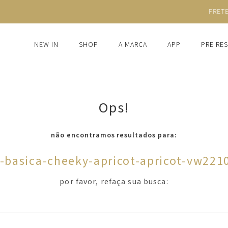
FRETE GRÁTIS ACIMA DE R$1.250
NEW IN
SHOP
A MARCA
APP
PRE RE
Ops!
não encontramos resultados para:
a-basica-cheeky-apricot-apricot-vw221
por favor, refaça sua busca: