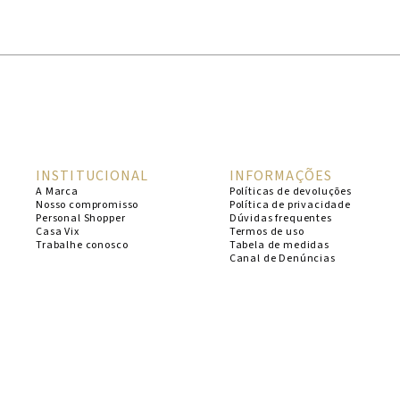
1
º
cheeky
2
º
vestido
3
º
maio
4
º
biquini
5
º
calcinha
INSTITUCIONAL
INFORMAÇÕES
6
º
vestido curto
A Marca
Políticas de devoluções
Nosso compromisso
Política de privacidade
7
º
top
Personal Shopper
Dúvidas frequentes
Casa Vix
Termos de uso
8
º
verde
Trabalhe conosco
Tabela de medidas
Canal de Denúncias
9
º
saida
10
º
top tri