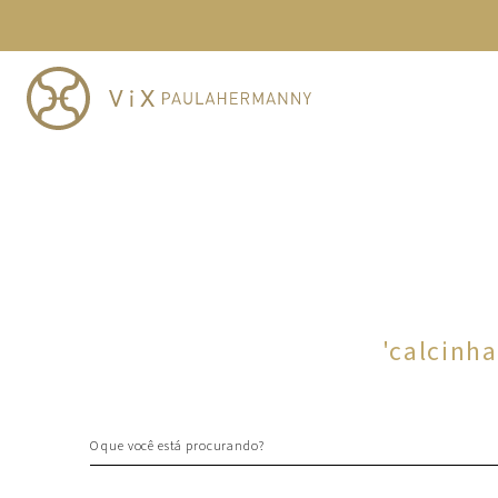
TERMOS MAIS BUSCADOS
1
º
cheeky
2
º
vestido
3
º
maio
4
º
biquini
5
º
calcinha
6
º
vestido curto
7
º
top
8
º
verde
'
calcinh
9
º
saida
10
º
top tri
O que você está procurando?
TERMOS MAIS BUSCADOS