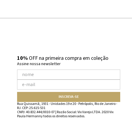
10%
OFF na primeira compra em coleção
Assine nossa newsletter
INSCREVA-SE
Rua Quissamã, 1931 - Unidades 19 e 20 - Petrópolis, Rio de Janeiro -
RJ. CEP: 25.615-531
CNPJ: 40.832.444/0010-07 | Razão Social: Vix Varejo LTDA. 2020 Vix
Paula Hermanny todos os direitos reservados.