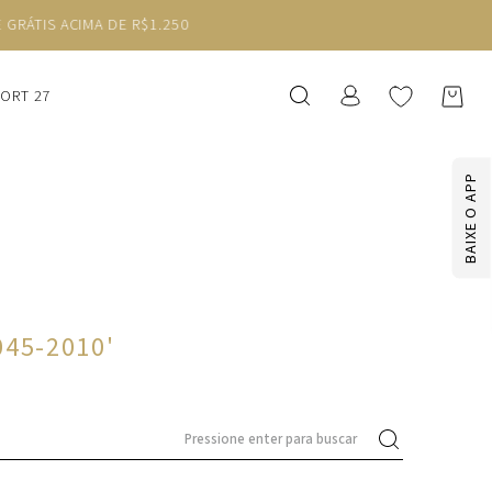
SORT 27
BAIXE O APP
045-2010
'