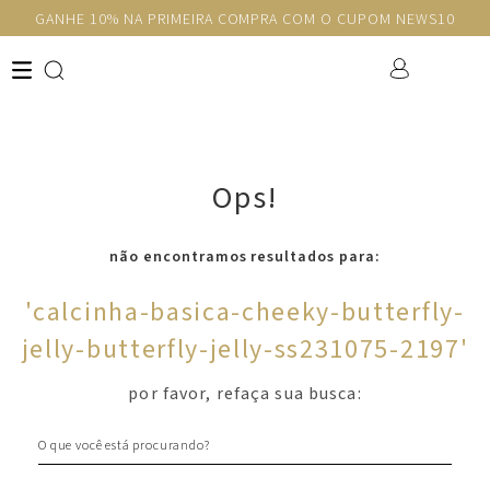
GANHE 10% NA PRIMEIRA COMPRA COM O CUPOM NEWS10
Ops!
não encontramos resultados para:
'
calcinha-basica-cheeky-butterfly-
jelly-butterfly-jelly-ss231075-2197
'
por favor, refaça sua busca:
O que você está procurando?