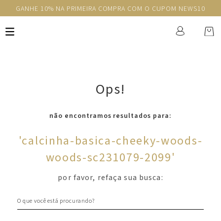
GANHE 10% NA PRIMEIRA COMPRA COM O CUPOM NEWS10
Ops!
não encontramos resultados para:
'
calcinha-basica-cheeky-woods-
woods-sc231079-2099
'
por favor, refaça sua busca:
O que você está procurando?