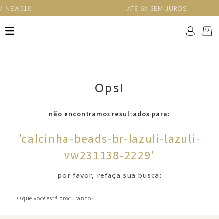
ATÉ 6X SEM JUROS
Ops!
não encontramos resultados para:
'
calcinha-beads-br-lazuli-lazuli-
vw231138-2229
'
por favor, refaça sua busca:
O que você está procurando?