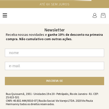
GANHE 10% NA PRIMEIRA COMPRA COM O CUPOM NEWS10
Ops!
não encontramos resultados para:
'
calcinha-beads-br-lime-lime-
vs231041-2162
'
por favor, refaça sua busca:
O que você está procurando?