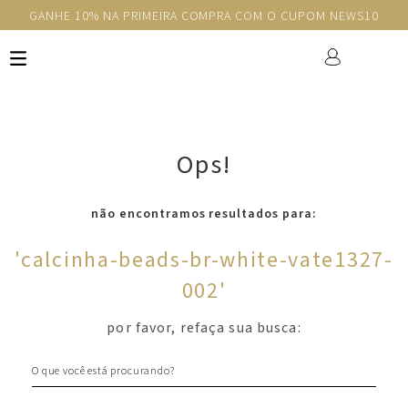
GANHE 10% NA PRIMEIRA COMPRA COM O CUPOM NEWS10
Ops!
não encontramos resultados para:
'
calcinha-beads-br-white-vate1327-
002
'
por favor, refaça sua busca:
O que você está procurando?