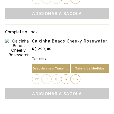
ADICIONAR À SACOLA
Complete o Look
Calcinha Beads Cheeky Rosewater
R$ 299,00
Tamanho:
Descubra seu Tamanho
Tabela de Medidas
PP
P
M
G
GG
ADICIONAR À SACOLA