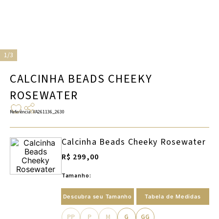
1/3
CALCINHA BEADS CHEEKY
ROSEWATER
Referência
:
VA261136_2630
Calcinha Beads Cheeky Rosewater
R$ 299,00
Tamanho:
Descubra seu Tamanho
Tabela de Medidas
PP
P
M
G
GG