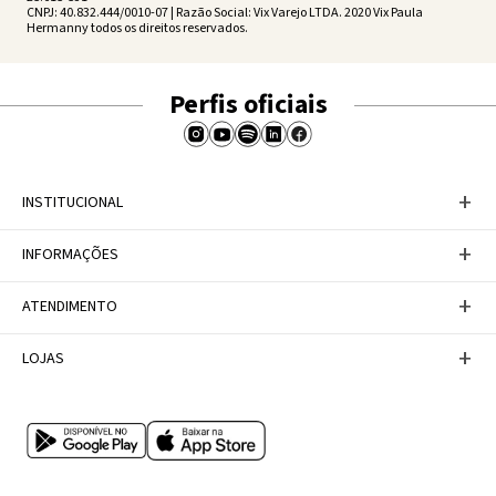
CNPJ: 40.832.444/0010-07 | Razão Social: Vix Varejo LTDA. 2020 Vix Paula
Hermanny todos os direitos reservados.
Perfis oficiais
+
INSTITUCIONAL
Baixe nosso APP
+
INFORMAÇÕES
A Marca
Nosso compromisso
Casa Vix
Políticas de Devoluções
+
ATENDIMENTO
Trabalhe conosco
Política de Privacidade
Dúvidas Frequentes
Termos de Uso
Fale conosco
+
LOJAS
Tabela de Medidas
Personal Shopper
Canal de Denúncias
Central de atendimento
Confira nossos endereços
Internacional
Multimarcas