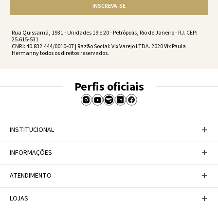
INSCREVA-SE
Rua Quissamã, 1931 - Unidades 19 e 20 - Petrópolis, Rio de Janeiro - RJ. CEP:
25.615-531
CNPJ: 40.832.444/0010-07 | Razão Social: Vix Varejo LTDA. 2020 Vix Paula
Hermanny todos os direitos reservados.
Perfis oficiais
+
INSTITUCIONAL
Baixe nosso APP
+
INFORMAÇÕES
A Marca
Nosso compromisso
Casa Vix
Políticas de Devoluções
+
ATENDIMENTO
Trabalhe conosco
Política de Privacidade
Dúvidas Frequentes
Termos de Uso
Fale conosco
+
LOJAS
Tabela de Medidas
Personal Shopper
Canal de Denúncias
Central de atendimento
Confira nossos endereços