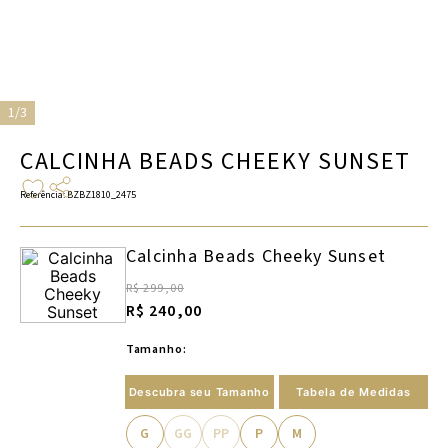
1/3
CALCINHA BEADS CHEEKY SUNSET
Referência
:
BZBZ1810_2475
Calcinha Beads Cheeky Sunset
R$ 299,00
R$ 240,00
Tamanho:
Descubra seu Tamanho
Tabela de Medidas
G
GG
PP
P
M